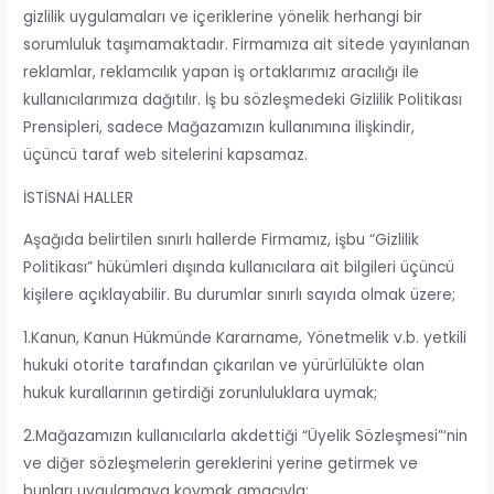
gizlilik uygulamaları ve içeriklerine yönelik herhangi bir
sorumluluk taşımamaktadır. Firmamıza ait sitede yayınlanan
reklamlar, reklamcılık yapan iş ortaklarımız aracılığı ile
kullanıcılarımıza dağıtılır. İş bu sözleşmedeki Gizlilik Politikası
Prensipleri, sadece Mağazamızın kullanımına ilişkindir,
üçüncü taraf web sitelerini kapsamaz.
İSTİSNAİ HALLER
Aşağıda belirtilen sınırlı hallerde Firmamız, işbu “Gizlilik
Politikası” hükümleri dışında kullanıcılara ait bilgileri üçüncü
kişilere açıklayabilir. Bu durumlar sınırlı sayıda olmak üzere;
1.Kanun, Kanun Hükmünde Kararname, Yönetmelik v.b. yetkili
hukuki otorite tarafından çıkarılan ve yürürlülükte olan
hukuk kurallarının getirdiği zorunluluklara uymak;
2.Mağazamızın kullanıcılarla akdettiği “Üyelik Sözleşmesi”‘nin
ve diğer sözleşmelerin gereklerini yerine getirmek ve
bunları uygulamaya koymak amacıyla;