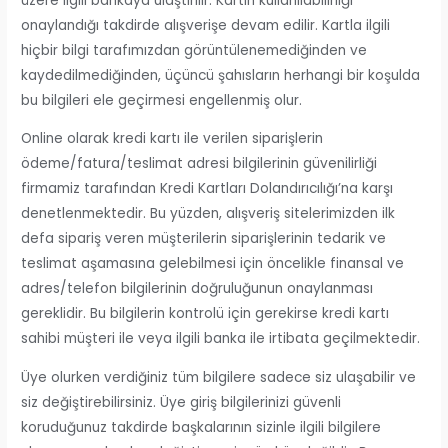
üzere ilgili bankaya ulaştırılır. Kartın kullanılabilirliği
onaylandığı takdirde alışverişe devam edilir. Kartla ilgili
hiçbir bilgi tarafımızdan görüntülenemediğinden ve
kaydedilmediğinden, üçüncü şahısların herhangi bir koşulda
bu bilgileri ele geçirmesi engellenmiş olur.
Online olarak kredi kartı ile verilen siparişlerin
ödeme/fatura/teslimat adresi bilgilerinin güvenilirliği
firmamiz tarafından Kredi Kartları Dolandırıcılığı’na karşı
denetlenmektedir. Bu yüzden, alışveriş sitelerimizden ilk
defa sipariş veren müşterilerin siparişlerinin tedarik ve
teslimat aşamasına gelebilmesi için öncelikle finansal ve
adres/telefon bilgilerinin doğruluğunun onaylanması
gereklidir. Bu bilgilerin kontrolü için gerekirse kredi kartı
sahibi müşteri ile veya ilgili banka ile irtibata geçilmektedir.
Üye olurken verdiğiniz tüm bilgilere sadece siz ulaşabilir ve
siz değiştirebilirsiniz. Üye giriş bilgilerinizi güvenli
koruduğunuz takdirde başkalarının sizinle ilgili bilgilere