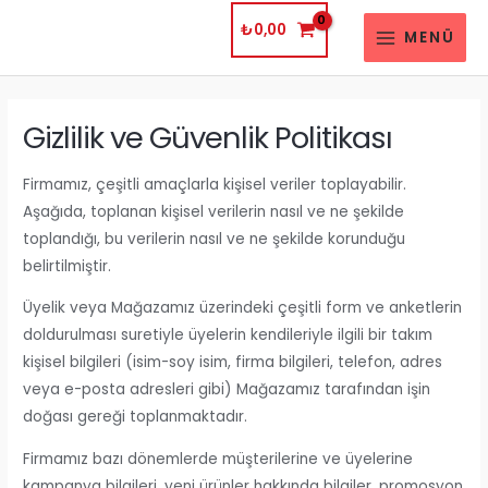
İçeriğe
₺
0,00
MENÜ
atla
MAIN
MENU
Gizlilik ve Güvenlik Politikası
Firmamız, çeşitli amaçlarla kişisel veriler toplayabilir.
Aşağıda, toplanan kişisel verilerin nasıl ve ne şekilde
toplandığı, bu verilerin nasıl ve ne şekilde korunduğu
belirtilmiştir.
Üyelik veya Mağazamız üzerindeki çeşitli form ve anketlerin
doldurulması suretiyle üyelerin kendileriyle ilgili bir takım
kişisel bilgileri (isim-soy isim, firma bilgileri, telefon, adres
veya e-posta adresleri gibi) Mağazamız tarafından işin
doğası gereği toplanmaktadır.
Firmamız bazı dönemlerde müşterilerine ve üyelerine
kampanya bilgileri, yeni ürünler hakkında bilgiler, promosyon