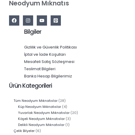
Neodyum Mıknatıs
Bilgiler
Gizlilik ve Güvenlik Politikası
İptal ve İade Koşulları
Mesafeli Satış Sözleşmesi
Teslimat Bilgileri
Banka Hesap Bilgilerimiz
Ürün Kategorileri
28
Tüm Neodyum Mıknatıslar
28
ürün
4
Küp Neodyum Mıknatıslar
4
ürün
20
Yuvarlak Neodyum Mıknatıslar
20
3
ürün
Köşeli Neodyum Mıknatıslar
3
1
ürün
Delikli Neodyum Mıknatıslar
1
6
ürün
Çelik Bilyeler
6