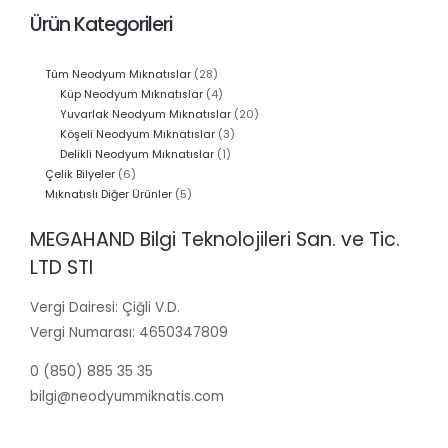
Ürün Kategorileri
28
Tüm Neodyum Mıknatıslar
28
ürün
4
Küp Neodyum Mıknatıslar
4
ürün
20
Yuvarlak Neodyum Mıknatıslar
20
3
ürün
Köşeli Neodyum Mıknatıslar
3
1
ürün
Delikli Neodyum Mıknatıslar
1
6
ürün
Çelik Bilyeler
6
ürün
5
Mıknatıslı Diğer Ürünler
5
ürün
MEGAHAND Bilgi Teknolojileri San. ve Tic.
LTD STI
Vergi Dairesi: Çiğli V.D.
Vergi Numarası: 4650347809
0 (850) 885 35 35
bilgi@neodyummiknatis.com