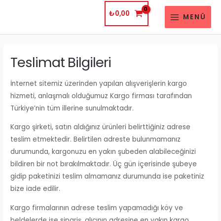
İçeriğe
₺
0,00
MENÜ
atla
MAIN
MENU
Teslimat Bilgileri
İnternet sitemiz üzerinden yapılan alışverişlerin kargo
hizmeti, anlaşmalı olduğumuz Kargo firması tarafından
Türkiye’nin tüm illerine sunulmaktadır.
Kargo şirketi, satın aldığınız ürünleri belirttiğiniz adrese
teslim etmektedir. Belirtilen adreste bulunmamanız
durumunda, kargonuzu en yakın şubeden alabileceğinizi
bildiren bir not bırakılmaktadır. Üç gün içerisinde şubeye
gidip paketinizi teslim almamanız durumunda ise paketiniz
bize iade edilir.
Kargo firmalarının adrese teslim yapamadığı köy ve
beldelerde ise sipariş, alıcının adresine en yakın kargo