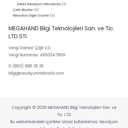
1
ürün
Delikli Neodyum Mıknatıslar
1
6
ürün
Çelik Bilyeler
6
ürün
5
Mıknatıslı Diğer Ürünler
5
ürün
MEGAHAND Bilgi Teknolojileri San. ve Tic.
LTD STI
Vergi Dairesi: Çiğli V.D.
Vergi Numarası: 4650347809
0 (850) 885 35 35
bilgi@neodyummiknatis.com
Copyright © 2026 MEGAHAND Bilgi Teknolojileri San. ve
Tic. LTD
Bu websitesindeki içerikler izinsiz kullanılamaz. Neodyum