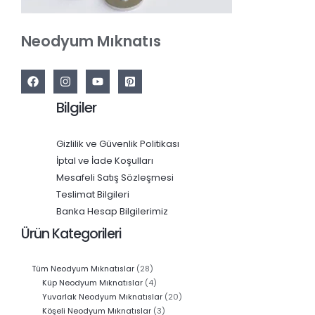
Neodyum Mıknatıs
Bilgiler
Gizlilik ve Güvenlik Politikası
İptal ve İade Koşulları
Mesafeli Satış Sözleşmesi
Teslimat Bilgileri
Banka Hesap Bilgilerimiz
Ürün Kategorileri
28
Tüm Neodyum Mıknatıslar
28
ürün
4
Küp Neodyum Mıknatıslar
4
ürün
20
Yuvarlak Neodyum Mıknatıslar
20
3
ürün
Köşeli Neodyum Mıknatıslar
3