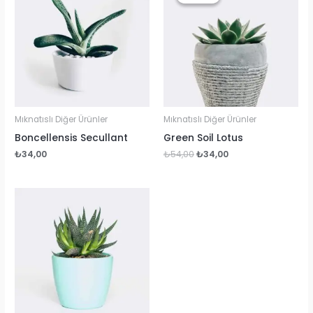
Mıknatıslı Diğer Ürünler
Mıknatıslı Diğer Ürünler
Boncellensis Secullant
Green Soil Lotus
Orijinal
Şu
₺
34,00
₺
54,00
₺
34,00
fiyat:
andaki
₺54,00.
fiyat:
₺34,00.