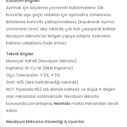
Kullanım Bilgileri
Ayırmak için kaydırma yöntemini kullanmalısınız. Dik
kuvvetle aşırı güçlü oldukları için ayırmakta zorlanırsınız.
Birbirlerine kontrollü yaklaştırmalısınız (kaydırarak ayırma
yönteminin tersi) aksi taktirde çok hızlı çarpışarak kırılırlar.
Neodyum Mıknatıs’lar kırılgan yapıya sahiptir. Kırılmaları
kalitesiz olduklarını ifade etmez.
Teknik Bilgiler
Materyal: NdFeB (Neodyum Mıknatıs)
Kaplama: Ni-Cu-Ni (Nikel Kaplama)
Ölçü Toleransları: ± 5%, ± 5%
Sınıfı: N35 (Aksi belirtilmediği taktirde)
NOT: Piyasada N52 adı altında kalitesiz ve düşük N değeri
olan mıknatıslar satılmaktadır. Neodyum Mıknatıs
konusunda uzmanlaşmış
NeoHobi
marka mıknatısları tercih
ediniz.
Neodyum Mıknatıs Güvenliği & Uyarılar