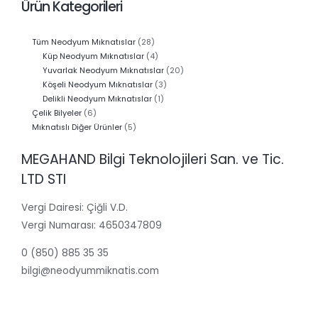
Ürün Kategorileri
28
Tüm Neodyum Mıknatıslar
28
ürün
4
Küp Neodyum Mıknatıslar
4
ürün
20
Yuvarlak Neodyum Mıknatıslar
20
3
ürün
Köşeli Neodyum Mıknatıslar
3
1
ürün
Delikli Neodyum Mıknatıslar
1
6
ürün
Çelik Bilyeler
6
ürün
5
Mıknatıslı Diğer Ürünler
5
ürün
MEGAHAND Bilgi Teknolojileri San. ve Tic.
LTD STI
Vergi Dairesi: Çiğli V.D.
Vergi Numarası: 4650347809
0 (850) 885 35 35
bilgi@neodyummiknatis.com