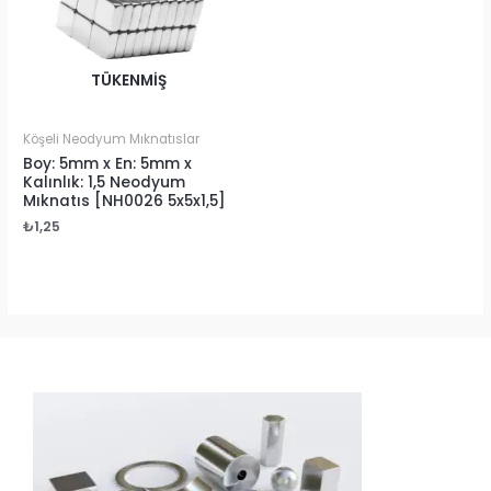
TÜKENMIŞ
Köşeli Neodyum Mıknatıslar
Boy: 5mm x En: 5mm x
Kalınlık: 1,5 Neodyum
Mıknatıs [NH0026 5x5x1,5]
₺
1,25