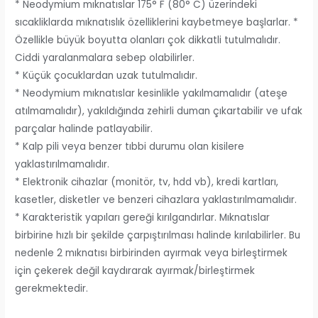
* Neodymium mıknatıslar 175° F (80° C) üzerindeki
sıcakliklarda mıknatıslık özelliklerini kaybetmeye başlarlar. *
Özellikle büyük boyutta olanları çok dikkatli tutulmalıdır.
Ciddi yaralanmalara sebep olabilirler.
* Küçük çocuklardan uzak tutulmalıdır.
* Neodymium mıknatıslar kesinlikle yakılmamalıdır (ateşe
atılmamalıdır), yakıldığında zehirli duman çıkartabilir ve ufak
parçalar halinde patlayabilir.
* Kalp pili veya benzer tıbbi durumu olan kisilere
yaklastırılmamalıdır.
* Elektronik cihazlar (monitör, tv, hdd vb), kredi kartları,
kasetler, disketler ve benzeri cihazlara yaklastırılmamalıdır.
* Karakteristik yapıları gereği kırılgandırlar. Mıknatıslar
birbirine hızlı bir şekilde çarpıştırılması halinde kırılabilirler. Bu
nedenle 2 mıknatısı birbirinden ayırmak veya birleştirmek
için çekerek değil kaydırarak ayırmak/birleştirmek
gerekmektedir.