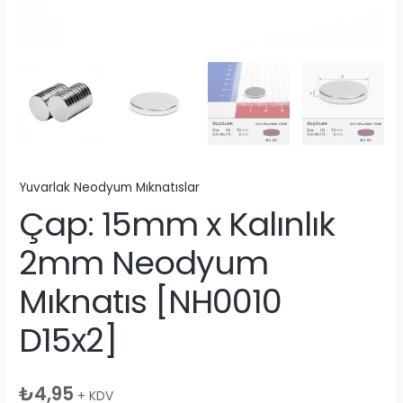
Yuvarlak Neodyum Mıknatıslar
Çap: 15mm x Kalınlık
2mm Neodyum
Mıknatıs [NH0010
D15x2]
₺
4,95
+ KDV