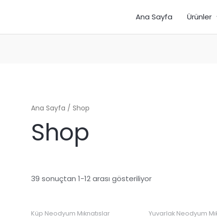
Ana Sayfa
Ürünler
Ana Sayfa
/ Shop
Shop
Fiyata
39 sonuçtan 1-12 arası gösteriliyor
göre
sıralandı:
düşükten
yükseğe
Küp Neodyum Mıknatıslar
Yuvarlak Neodyum Mık