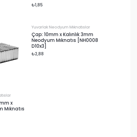
₺
1,85
Yuvarlak Neodyum Mıknatıslar
Çap: 10mm x Kalınlık 3mm
Neodyum Mıknatıs [NH0008
D10x3]
₺
2,88
tıslar
0mm x
um Mıknatıs