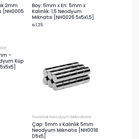
lık 2mm
Boy: 5mm x En: 5mm x
s [NH0005
Kalınlık: 1,5 Neodyum
Mıknatıs [NH0026 5x5x1,5]
₺
1,25
slar
5mm –
odyum Küp
 5x5x5]
Yuvarlak Neodyum Mıknatıslar
Çap: 5mm x Kalınlık 5mm
Neodyum Mıknatıs [NH0018
D5x5]