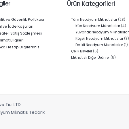
giler
Ürün Kategorileri
lilik ve Güvenlik Politikası
28
Tüm Neodyum Mıknatıslar
28
ür
4
Küp Neodyum Mıknatıslar
4
al ve İade Koşulları
ür
Yuvarlak Neodyum Mıknatıslar
afeli Satış Sözleşmesi
Köşeli Neodyum Mıknatıslar
3
limat Bilgileri
1
Delikli Neodyum Mıknatıslar
1
ka Hesap Bilgilerimiz
6
ü
Çelik Bilyeler
6
ürün
5
Mıknatıslı Diğer Ürünler
5
ürün
e Tic. LTD
odyum Mıknatıs Tedarik