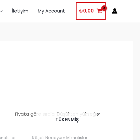
İletişim
My Account
₺
0,00
TÜKENMIŞ
natıslar
Köşeli Neodyum Mıknatıslar