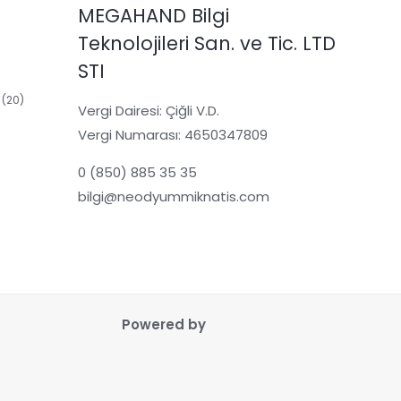
MEGAHAND Bilgi
Teknolojileri San. ve Tic. LTD
STI
ün
ün
20
20
Vergi Dairesi: Çiğli V.D.
3
ürün
Vergi Numarası: 4650347809
ürün
rün
0 (850) 885 35 35
bilgi@neodyummiknatis.com
Powered by