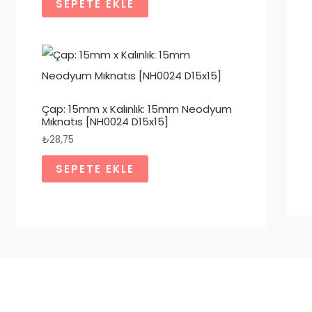
SEPETE EKLE
Çap: 15mm x Kalınlık: 15mm Neodyum
Mıknatıs [NH0024 D15x15]
₺
28,75
SEPETE EKLE