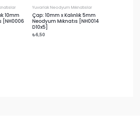
natıslar
Yuvarlak Neodyum Mıknatıslar
lık 10mm
Çap: 10mm x Kalınlık 5mm
s [NH0006
Neodyum Mıknatıs [NH0014
D10x5]
₺
6,50