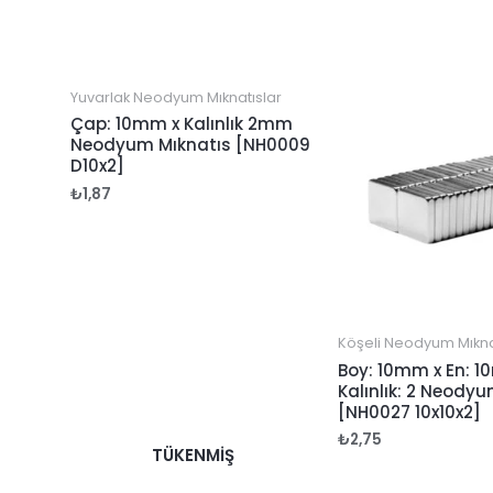
Yuvarlak Neodyum Mıknatıslar
Çap: 10mm x Kalınlık 2mm
Neodyum Mıknatıs [NH0009
D10x2]
₺
1,87
Köşeli Neodyum Mıkna
Boy: 10mm x En: 1
Kalınlık: 2 Neody
[NH0027 10x10x2]
₺
2,75
TÜKENMIŞ