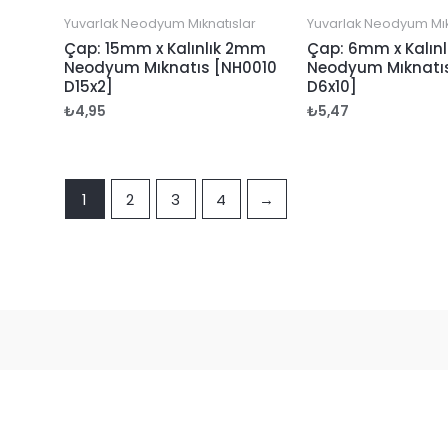
Yuvarlak Neodyum Mıknatıslar
Yuvarlak Neodyum Mık
Çap: 15mm x Kalınlık 2mm
Çap: 6mm x Kalın
Neodyum Mıknatıs [NH0010
Neodyum Mıknatı
D15x2]
D6x10]
₺
4,95
₺
5,47
1
2
3
4
→